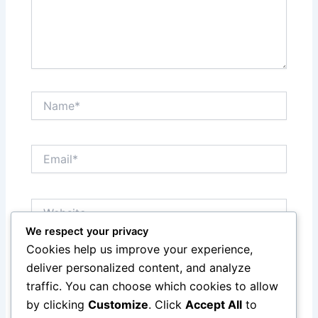
Name*
Email*
Website
We respect your privacy
Cookies help us improve your experience,
Save my name, email, and website in this browser
deliver personalized content, and analyze
for the next time I comment.
traffic. You can choose which cookies to allow
by clicking
Customize
. Click
Accept All
to