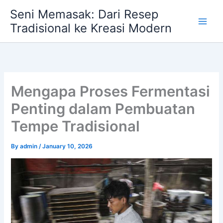
Skip
Seni Memasak: Dari Resep
to
Tradisional ke Kreasi Modern
content
Mengapa Proses Fermentasi
Penting dalam Pembuatan
Tempe Tradisional
By
admin
/
January 10, 2026