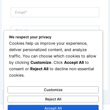
Email*
Website
We respect your privacy
Cookies help us improve your experience,
Save my name, email, and website in this browser
deliver personalized content, and analyze
for the next time I comment.
traffic. You can choose which cookies to allow
by clicking
Customize
. Click
Accept All
to
consent or
Reject All
to decline non-essential
cookies.
Customize
Reject All
Accept All