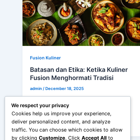
Fusion Kuliner
Batasan dan Etika: Ketika Kuliner
Fusion Menghormati Tradisi
admin
/
December 18, 2025
Batasan dan Etika: Ketika Kuliner Fusion
We respect your privacy
Menghormati Tradisi – Kuliner fusion
Cookies help us improve your experience,
berkembang pesat seiring globalisasi,
deliver personalized content, and analyze
migrasi, dan pertukaran budaya yang […]
traffic. You can choose which cookies to allow
by clicking
Customize
. Click
Accept All
to