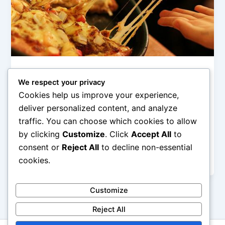
Fusion Kuliner
We respect your privacy
Ide Fusion Kuliner yang Mudah Dicoba di
Cookies help us improve your experience,
Rumah
deliver personalized content, and analyze
admin
/
February 20, 2026
traffic. You can choose which cookies to allow
by clicking
Customize
. Click
Accept All
to
Ide Fusion Kuliner yang Mudah Dicoba di Rumah –
Dunia kuliner terus berkembang mengikuti kreativitas
consent or
Reject All
to decline non-essential
para penikmatnya. Salah satu tren
cookies.
Customize
Reject All