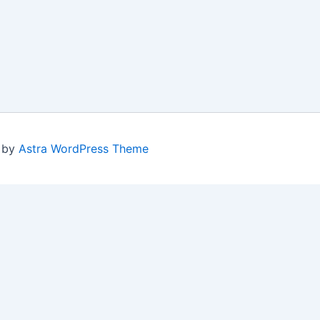
d by
Astra WordPress Theme
 store personal data.