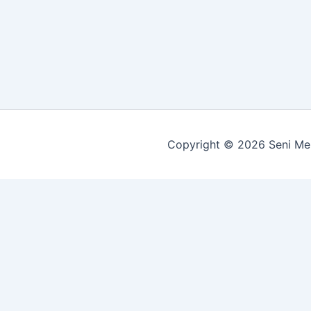
Copyright © 2026 Seni Mem
Customize
Reject All
Accept All
Powered by
✖
►
Necessary Cookies
Always Active
Necessary cookies enable essential site features like secu