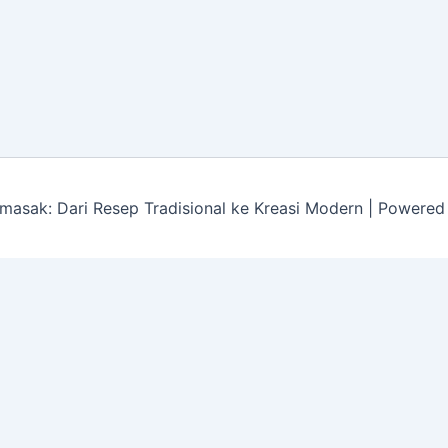
asak: Dari Resep Tradisional ke Kreasi Modern | Powere
re log-ins and consent preference adjustments. They do not