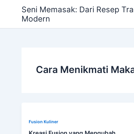
Skip
Seni Memasak: Dari Resep Trad
to
Modern
content
Cara Menikmati Mak
Fusion Kuliner
Kreasi Fusion yang Mengubah